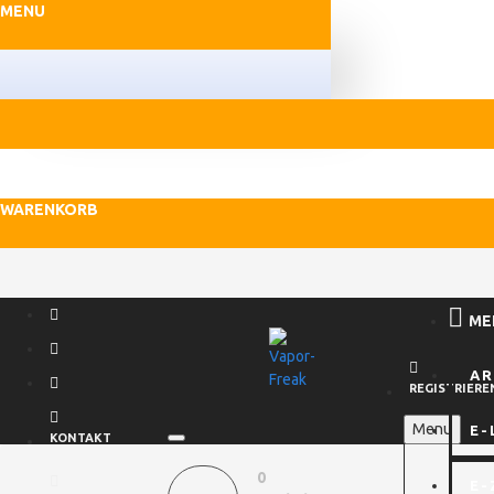
MENU
WARENKORB
ME
A
REGISTRIERE
Menu
E-
KONTAKT
0
E-