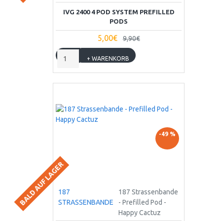
IVG 2400 4 POD SYSTEM PREFILLED
PODS
5,00€
9,90€
+ WARENKORB
-49 %
BALD AUF LAGER
187
187 Strassenbande
STRASSENBANDE
- Prefilled Pod -
Happy Cactuz