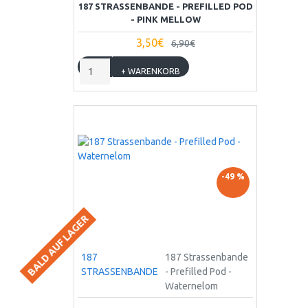
187 STRASSENBANDE - PREFILLED POD
- PINK MELLOW
3,50€
6,90€
+ WARENKORB
-49 %
BALD AUF LAGER
187
187 Strassenbande
STRASSENBANDE
- Prefilled Pod -
Waternelom