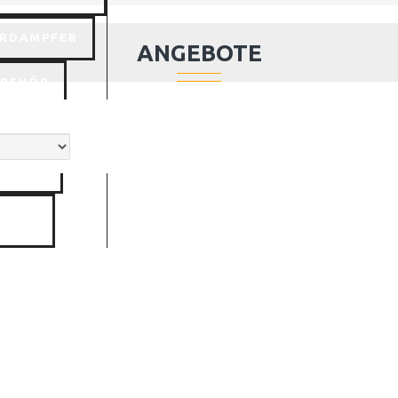
RDAMPFER
ANGEBOTE
UBEHÖR
SCHEN
e
CKELN
SALE