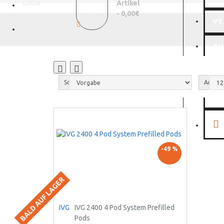
Artikel
LOGIN
- 0,00€
VE
REGISTRIEREN
Z
MI
Sortieren nach
Anzeig
WI
-49 %
BALD AUF LAGER
IVG
IVG 2400 4 Pod System Prefilled
Pods