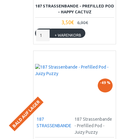
187 STRASSENBANDE - PREFILLED POD
- HAPPY CACTUZ
3,50€
6,90€
+ WARENKORB
-49 %
BALD AUF LAGER
187
187 Strassenbande
STRASSENBANDE
- Prefilled Pod -
Juizy Puzzy