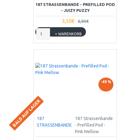
187 STRASSENBANDE - PREFILLED POD
- JUIZY PUZZY
3,50€
6,90€
+ WARENKORB
-49 %
BALD AUF LAGER
187
187 Strassenbande
STRASSENBANDE
- Prefilled Pod -
Pink Mellow