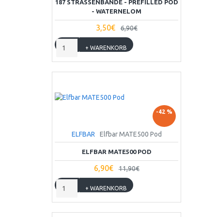
187 STRASSENBANDE - PREFILLED POD
- WATERNELOM
3,50€
6,90€
+ WARENKORB
-42 %
ELFBAR
Elfbar MATE500 Pod
ELFBAR MATE500 POD
6,90€
11,90€
+ WARENKORB