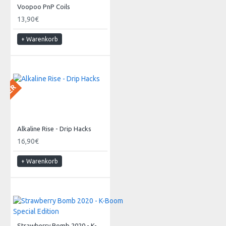
Voopoo PnP Coils
13,90€
+ Warenkorb
 LAGER
Alkaline Rise - Drip Hacks
16,90€
+ Warenkorb
Strawberry Bomb 2020 - K-Boom Special Edition