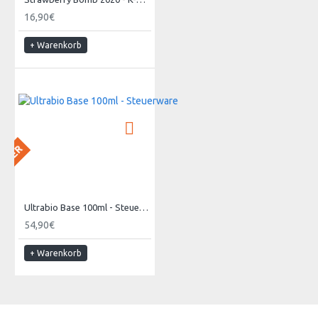
16,90€
+ Warenkorb
 LAGER
Ultrabio Base 100ml - Steuerware
54,90€
+ Warenkorb