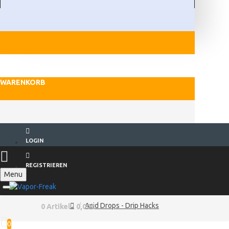
WARENKORB
LOGIN
REGISTRIEREN
Menu
Acid Drops - Drip Hacks
0 Artikel - 0,00€
0