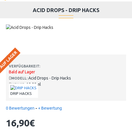
ACID DROPS - DRIP HACKS
 AUF LAGER
VERFÜGBARKEIT:
Bald auf Lager
Acid Drops - Drip Hacks
MODELL:
10.00ml
MENGE:
DRIP HACKS
0 Bewertungen
-
+ Bewertung
16,90€