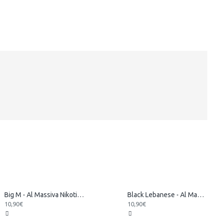
Big M - Al Massiva Nikotinsalz Liquid
Black Lebanese - Al Massiva Nikotinsalz Liquid
10,90€
10,90€