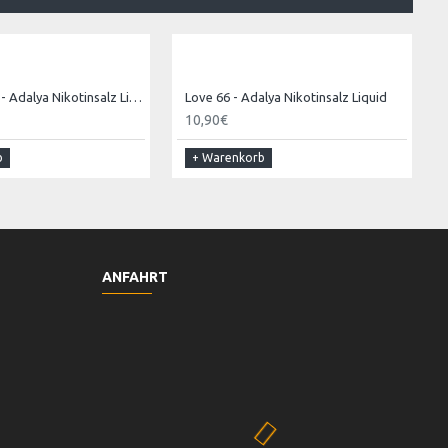
Call Of Fruity - Adalya Nikotinsalz Liquid
Love 66 - Adalya Nikotinsalz Liquid
10,90€
b
+ Warenkorb
ANFAHRT