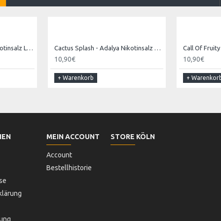
African Crush - Adalya Nikotinsalz Liquid
Cactus Splash - Adalya Nikotinsalz Liquid
10,90€
10,90€
+ Warenkorb
+ Warenkor
NEN
MEIN ACCOUNT
STORE KÖLN
Account
Bestellhistorie
se
klärung
lung