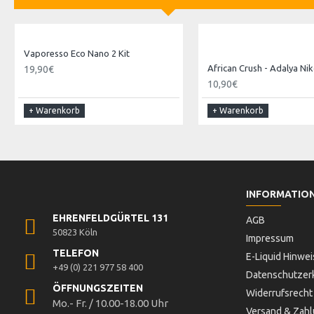
Vaporesso Eco Nano 2 Kit
19,90€
10,90€
+ Warenkorb
+ Warenkorb
INFORMATIO
EHRENFELDGÜRTEL 131
AGB
50823 Köln
Impressum
TELEFON
E-Liquid Hinwei
+49 (0) 221 977 58 400
Datenschutzer
ÖFFNUNGSZEITEN
Widerrufsrecht
Mo.- Fr. / 10.00-18.00 Uhr
Versand & Zah