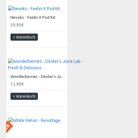
Nevoks - Feelin X Pod Kit
39,90€
+ Warenkorb
Wonderberries - Dexter's Juice Lab - Fresh & Delicious
13,90€
+ Warenkorb
 LAGER