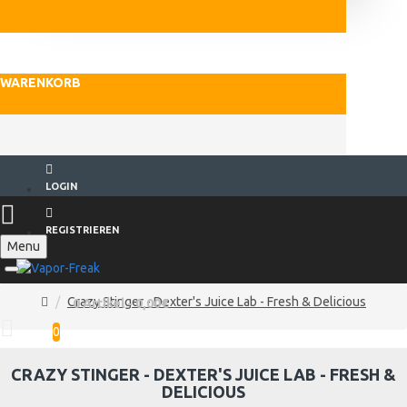
WARENKORB
LOGIN
REGISTRIEREN
Menu
Crazy Stinger - Dexter's Juice Lab - Fresh & Delicious
0 Artikel - 0,00€
0
CRAZY STINGER - DEXTER'S JUICE LAB - FRESH &
DELICIOUS