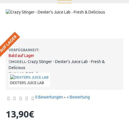
 AUF LAGER
VERFÜGBARKEIT:
Bald auf Lager
Crazy Stinger - Dexter's Juice Lab - Fresh &
MODELL:
Delicious
8.00ml
MENGE:
DEXTERS JUICE LAB
0 Bewertungen
-
+ Bewertung
13,90€