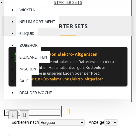
STARTER SETS
WICKELN
NEU IM SORTIMENT
STARTER SETS
E LIQUID
ZUBEHÖR
Rücknahme von Elektro-Altgeräten
E-ZIGARETTEN
Diese Produkte enthalten eine Batterie/einen Akku –
bitte nicht im Hausmüll entsorgen. Kostenlose
MISCHEN
Rückgabe in unserem Laden oder per Post:
mehr zur Rücknahme von Elektro-Altgeräten
SALE
DEAL DER WOCHE
Sortieren nach
Anzeige