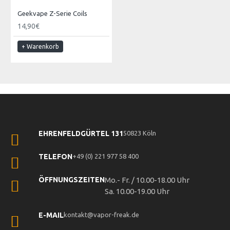
Geekvape Z-Serie Coils
14,90€
+ Warenkorb
EHRENFELDGÜRTEL 131
50823 Köln
TELEFON
+49 (0) 221 977 58 400
ÖFFNUNGSZEITEN
Mo.- Fr. / 10.00-18.00 Uhr
Sa. 10.00-19.00 Uhr
E-MAIL
kontakt@vapor-freak.de