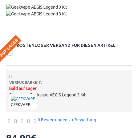
 AUF LAGER
KOSTENLOSER VERSAND FÜR DIESEN ARTIKEL !
VERFÜGBARKEIT:
Bald auf Lager
Geekvape AEGIS Legend 3 Kit
MODELL:
GEEKVAPE
0 Bewertungen
-
+ Bewertung
84,90€