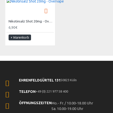
Nikotinsalz Shot 20mg - Overvape
6,90€
+ Warenkorb
EHRENFELDGÜRTEL 131
50823 Köln
TELEFON
+49 (0) 221 977 58 400
ÖFFNUNGSZEITEN
Mo.- Fr. / 10.00-18.00 Uhr
Sa. 10.00-19.00 Uhr