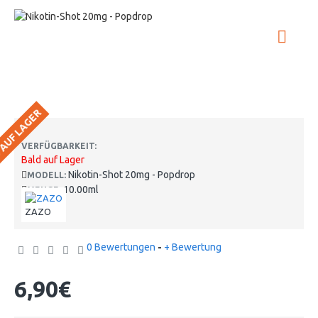
 AUF LAGER
VERFÜGBARKEIT:
Bald auf Lager
Nikotin-Shot 20mg - Popdrop
MODELL:
10.00ml
MENGE:
ZAZO
0 Bewertungen
-
+ Bewertung
6,90€