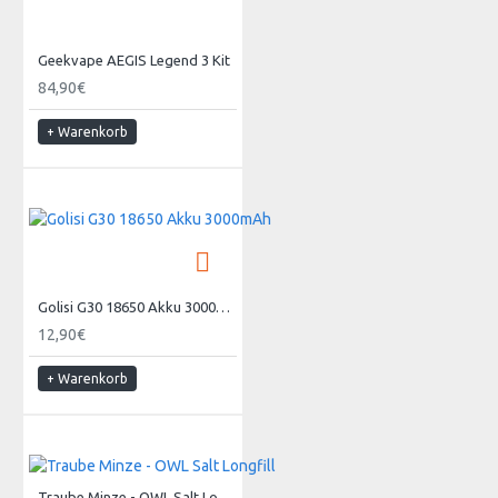
 LAGER
Geekvape AEGIS Legend 3 Kit
84,90€
+ Warenkorb
Golisi G30 18650 Akku 3000mAh
12,90€
+ Warenkorb
Traube Minze - OWL Salt Longfill