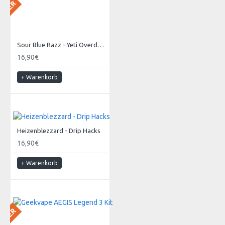
 LAGER
Sour Blue Razz - Yeti Overdosed
16,90€
+ Warenkorb
Heizenblezzard - Drip Hacks
16,90€
+ Warenkorb