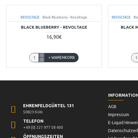
REVOLTAGE
Black Blueberry - Revoltage
REVOLTAGE
Bl
BLACK BLUEBERRY - REVOLTAGE
BLACK M
16,90€
+ WARENKORB
INFORMATIO
EHRENFELDGÜRTEL 131
AGB
50823 Köln
Impressum
TELEFON
E-Liquid Hinwei
+49 (0) 221 977 58 400
Datenschutzer
ÖFFNUNGSZEITEN