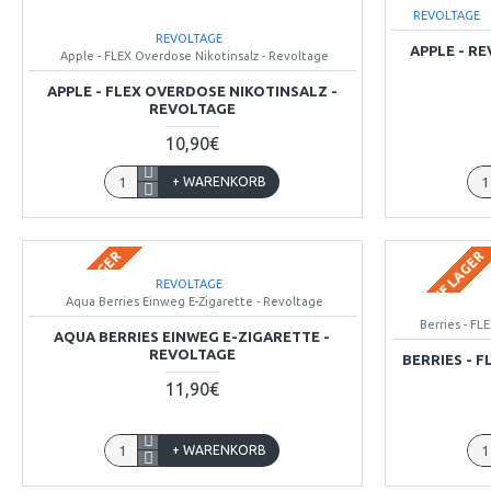
REVOLTAGE
REVOLTAGE
APPLE - R
Apple - FLEX Overdose Nikotinsalz - Revoltage
APPLE - FLEX OVERDOSE NIKOTINSALZ -
REVOLTAGE
10,90€
+ WARENKORB
BALD AUF LAGER
BALD AUF LAGER
REVOLTAGE
Aqua Berries Einweg E-Zigarette - Revoltage
Berries - FL
AQUA BERRIES EINWEG E-ZIGARETTE -
REVOLTAGE
BERRIES - 
11,90€
+ WARENKORB