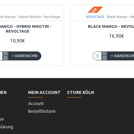
BALD AUF LAGER
ack Mango - Hybrid Nikotin - Revoltage
REVOLTAGE
Black Mango - R
ANGO - HYBRID NIKOTIN -
BLACK MANGO - REVO
REVOLTAGE
16,90€
10,90€
+ WARENKORB
+ WARENKO
NEN
MEIN ACCOUNT
STORE KÖLN
Account
Bestellhistorie
se
klärung