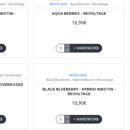
BALD AUF LAGER
kotin - Revoltage
REVOLTAGE
Aqua Berries - Revoltage
IKOTIN -
AQUA BERRIES - REVOLTAGE
16,90€
RB
+ WARENKORB
Flex Overdosed
REVOLTAGE
Black Blueberry - Hybrid Nikotin - Revoltage
X OVERDOSED
BLACK BLUEBERRY - HYBRID NIKOTIN -
REVOLTAGE
10,90€
RB
+ WARENKORB