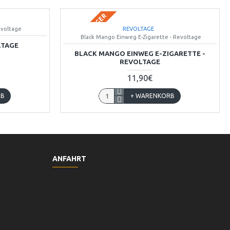
BALD AUF LAGER
evoltage
REVOLTAGE
Black Mango Einweg E-Zigarette - Revoltage
LTAGE
BLACK MANGO EINWEG E-ZIGARETTE -
REVOLTAGE
11,90€
RB
+ WARENKORB
ANFAHRT