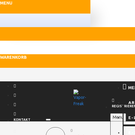
MENU
WARENKORB
ME
A
REGISTRIERE
Menu
E-
KONTAKT
0
E-