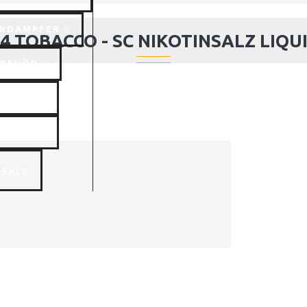
RDAMPFER
4 TOBACCO - SC NIKOTINSALZ LIQU
UBEHÖR
SCHEN
CKELN
SALE