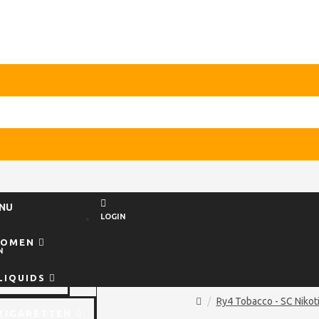
NU
LOGIN
ROMEN
N
LIQUIDS
Ry4 Tobacco - SC Nikoti
ZIGARETTEN