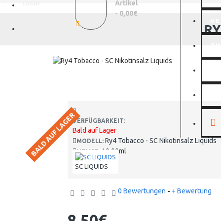
Artikel
LOGIN
- 0,00€
VE
RY
REGISTRIEREN
Z
MI
WI
BALD AUF LAGER
VERFÜGBARKEIT:
Bald auf Lager
Ry4 Tobacco - SC Nikotinsalz Liquids
MODELL:
10.00ml
MENGE:
SC LIQUIDS
0 Bewertungen
-
+ Bewertung
8,50€