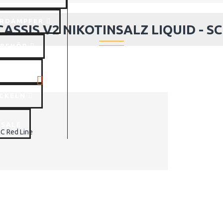
RDAMPFER
ASSIS V2 NIKOTINSALZ LIQUID - SC
UBEHÖR
SCHEN
CKELN
SALE
SC Red Line