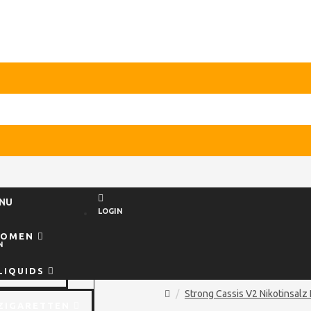
NU
LOGIN
ROMEN
N
LIQUIDS
Strong Cassis V2 Nikotinsalz 
ZIGARETTEN