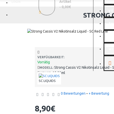
Artikel
LOGIN
- 0,00€
VE
STRONG C
REGISTRIEREN
Z
MI
WI
VERFÜGBARKEIT:
Vorrätig
Strong Cassis V2 Nikotinsalz Liquid - 
MODELL:
10.00ml
MENGE:
SC LIQUIDS
0 Bewertungen
-
+ Bewertung
8,90€