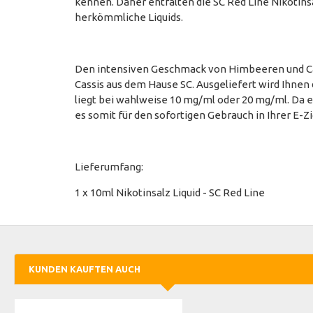
kennen. Daher entfalten die SC Red Line Nikotins
herkömmliche Liquids.
Den intensiven Geschmack von Himbeeren und Cass
Cassis aus dem Hause SC. Ausgeliefert wird Ihnen d
liegt bei wahlweise 10 mg/ml oder 20 mg/ml. Da es
es somit für den sofortigen Gebrauch in Ihrer E-Z
Lieferumfang:
1 x 10ml Nikotinsalz Liquid - SC Red Line
KUNDEN KAUFTEN AUCH