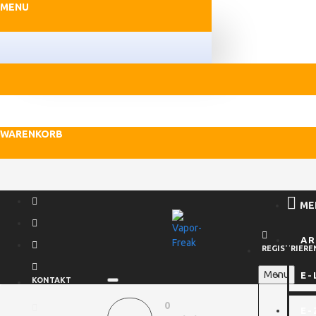
MENU
WARENKORB
ME
A
REGISTRIERE
Menu
E-
KONTAKT
0
E-