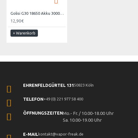
Golisi G30 18650 Akku 3000mAh
12,90€
+ Warenkorb
EHRENFELDGÜRTEL 131
50823 Köln
TELEFON
+49 (0) 221 977 58 400
ÖFFNUNGSZEITEN
Mo.- Fr. / 10.00-18.00 Uhr
Sa. 10.00-19.00 Uhr
E-MAIL
kontakt@vapor-freak.de