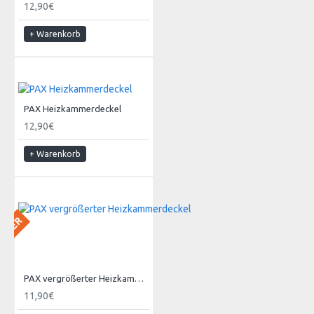
12,90€
+ Warenkorb
PAX Heizkammerdeckel
12,90€
+ Warenkorb
 LAGER
PAX vergrößerter Heizkammerdeckel
11,90€