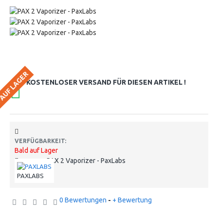
 AUF LAGER
KOSTENLOSER VERSAND FÜR DIESEN ARTIKEL !
VERFÜGBARKEIT:
Bald auf Lager
PAX 2 Vaporizer - PaxLabs
MODELL:
PAXLABS
0 Bewertungen
-
+ Bewertung