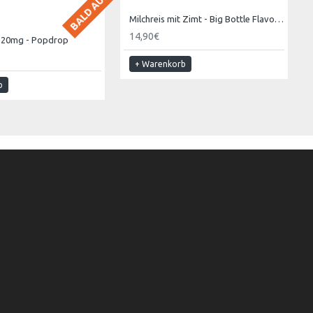
Milchreis mit Zimt - Big Bottle Flavours
14,90€
t 20mg - Popdrop
+ Warenkorb
b