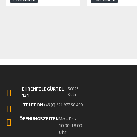
EHRENFELDGÜRTEL
50823
Köln
131
TELEFON
+49 (0) 221 977 58 400
ÖFFNUNGSZEITEN
Mo.- Fr. /
10.00-18.00
Uhr