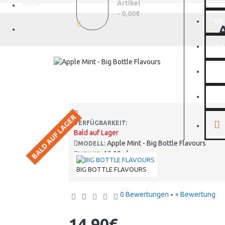
Artikel
LOGIN
- 0,00€
VE
REGISTRIEREN
Z
MI
WI
BALD AUF LAGER
VERFÜGBARKEIT:
Bald auf Lager
Apple Mint - Big Bottle Flavours
MODELL:
10.00ml
MENGE:
BIG BOTTLE FLAVOURS
0 Bewertungen
-
+ Bewertung
14,90€