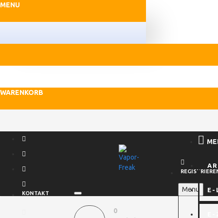
MENU
WARENKORB
ME
A
REGISTRIERE
Menu
E-
KONTAKT
0
E-