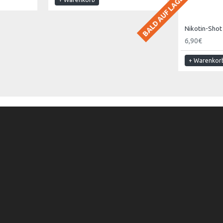
BALD AUF LAGER
Nikotin-Sho
6,90€
+ Warenkor