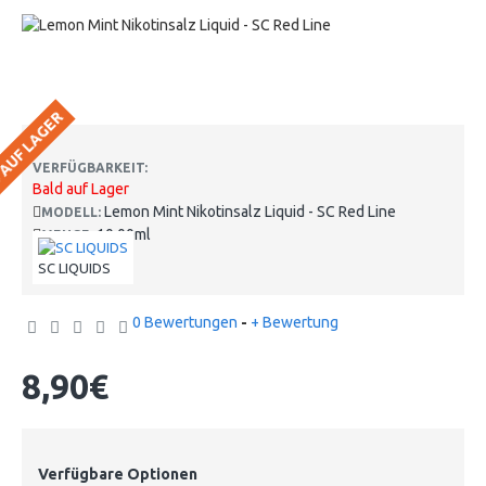
 AUF LAGER
VERFÜGBARKEIT:
Bald auf Lager
Lemon Mint Nikotinsalz Liquid - SC Red Line
MODELL:
10.00ml
MENGE:
SC LIQUIDS
0 Bewertungen
-
+ Bewertung
8,90€
Verfügbare Optionen