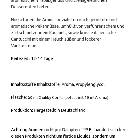
aromatischem Tabakgenuss und cremig-lieblichen
Dessernoten bieten.
Hinzu fügen die Aromaspezialisten noch geröstete und
aromatische Pekannüsse, umhüllt von verführerischem und
zartschmelzendem Karamell, sowie krosse italienische
Cantuccini mit einem Hauch süßer und lockerer
Vanillecreme.
Reifezeit
: 12-14 Tage
Inhaltsstoffe
Inhaltstoffe: Aroma, Propylenglycol
Flasche: 6
0 ml Chubby Gorilla (befüllt mit 10 ml Aroma)
Produktion: Hergestellt in Deutschland
Achtung Aromen nicht pur Dampfen !!!!!!!! Es handelt sich bei
diesen Produkten nicht um fertige Liquids, sondern um